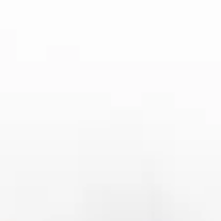
播方式，还增强了体育与大众文化的连接。同
时，南宫体育还与全球知名的游戏公司合作，推
出与体育赛事相关的虚拟游戏，进一步扩大了体
育文化的受众群体，并增强了品牌的互动性和娱
乐性。
此外，南宫体育还将体育赛事与旅游、消费等领
域进行结合，创造了全新的商业模式。通过举办
大型体育赛事，吸引游客和消费者的参与，南宫
体育成功地将体育产业与其他行业资源进行整
合，为所有合作伙伴创造了互利共赢的局面。这
种跨界合作不仅为体育产业带来了新的发展机
遇，也为消费者带来了更加丰富的体育体验。
3、全球化布局拓展体育产业边界
在全球化浪潮的推动下，南宫体育（HK）早早认
识到市场的国际化趋势，并积极布局全球市场。
通过战略合作、并购及自主创新等手段，南宫体