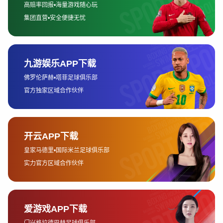
化了赛事运营、运动员训练、观众体验等多个方
面。例如，人工智能可以通过对运动员训练数据
的分析，帮助教练制定更为精准的训练计划；大
数据的应用则能够实时分析比赛走势、球员表现
以及观众行为，为赛事的改进提供科学依据。
不仅如此，南宫体育还积极探索虚拟现实（VR）
和增强现实（AR）技术在体育领域的应用。通过
VR技术，用户可以在家中感受到身临其境的比赛
氛围，仿佛亲临现场。AR技术则能够为观众提供
更加丰富的比赛信息，实时展示球员的统计数
据、比赛分析等内容，这些技术的应用极大提升
了观众的参与感和互动体验。
除此之外，南宫体育还在体育场馆的数字化建设
方面进行了积极探索。通过智能化管理系统，体
育场馆不仅能够提升运营效率，还能够为观众提