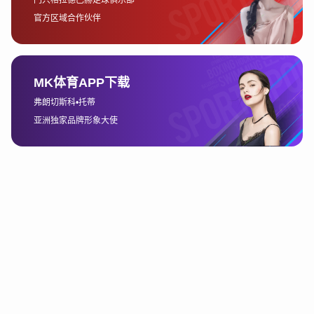
通过手机或邮箱验证身份。这一步骤是确保账户
安全的重要环节。通过验证后，用户即可完成注
册，系统将自动跳转到登录界面，用户只需输入
已注册的用户名和密码即可成功登录。
除了传统的账号注册方式外，1xbet还提供了社交
媒体登录选项，支持通过Facebook、Google等社
交平台直接注册和登录。对于已有账户的用户，
直接输入用户名和密码即可快速进入账户首页，
进行各种投注操作。
3、iPhone 1xbet App核心功能介绍
iPhone 1xbet App的核心功能之一是体育博彩。
该应用支持全球范围内的各类体育赛事投注，包
括足球、篮球、网球、排球等热门项目。无论是
世界杯、欧洲冠军联赛，还是NBA、NFL等赛事，
用户都可以轻松找到并进行投注。每项赛事都有
不同的投注选项，包括胜负、总进球数、比分预