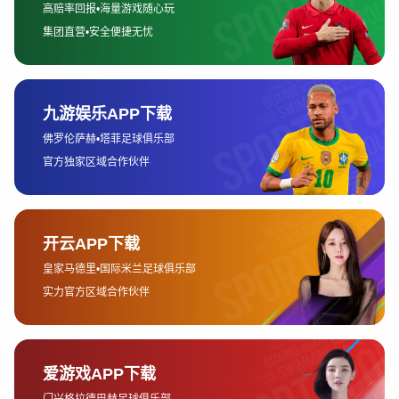
另外，在下载安装过程中，建议从1xbet官方网站
获取iOS版安装包，或者使用第三方应用市场下
载。这种方式可以避免从App Store下载过程中可
能遇到的地区限制问题。通过扫描二维码或点击
下载安装链接，用户可以迅速获取到最新版本的
iPhone 1xbet App。
2、如何注册与登录1xbet账户
在成功下载安装iPhone 1xbet App之后，用户需
要进行注册和登录操作才能享受各项服务。打开
App后，进入首页，点击“注册”按钮，进入注册页
面。注册页面会要求用户提供一些基本信息，包
括用户名、密码、电子邮件、手机号码等。此
外，用户还需要选择一个适合的账户货币，以便
于日后的充值和提现。
填写完成后，用户需要同意相关条款和条件，并