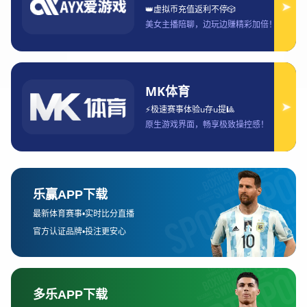
首先，iPhone用户需要确认自己的设备满足下载
iPhone 1xbet App的最低系统要求。通常，
iPhone设备需要运行iOS 10.0或更高版本，并且
需要足够的存储空间。可以在App Store中直接搜
索1xbet App进行下载，但由于政策原因，部分地
区可能无法直接下载，因此需要通过其他途径来
完成下载。
10博体育平台
在中国区的用户需要通过VPN或其他方法切换到
海外区域才能成功下载1xbet App。下载完成后，
用户可以按照屏幕上的提示完成应用的安装过
程。安装完成后，App图标将会出现在iPhone的
桌面上，点击即可打开。值得注意的是，由于中
国地区的网络审查，某些功能可能需要使用VPN
才能正常使用。