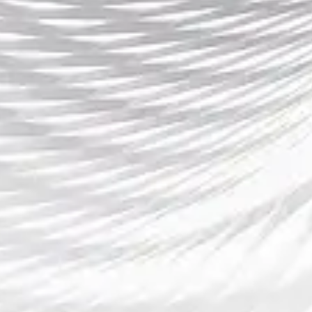
此外，用户在使用1xbet App时也可能遇到网络连
接问题。由于中国区的网络审查，部分地区的用
户可能需要使用VPN才能正常访问App。解决方
法是确保手机网络正常，并通过稳定的VPN连接
访问1xbet平台，避免因网络不稳定导致的使用体
验下降。
总结：
通过本文的介绍，我们可以看到，iPhone 1xbet
App为中国区用户提供了一个便捷的体育博彩平
台，不仅支持丰富的体育项目和娱乐功能，还具
备稳定的支付系统和优质的客户服务。无论是体
育爱好者还是娱乐玩家，都能在1xbet App上找到
适合自己的投注选项。
尽管在下载安装过程中可能会遇到一些地域限