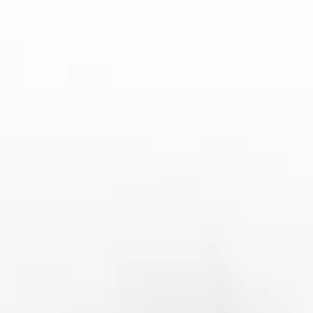
此外，天天体育还整合历史数据与实时数据，进
行趋势分析和预测。这不仅满足普通球迷的兴
趣，也为体育从业者提供决策参考，体现平台在
体育数据服务方面的专业价值。
4、用户互动与社区建设
天天体育非常重视用户互动体验，平台设有评论
区、论坛和社交分享功能，用户可以在观看比赛
或阅读资讯时发表观点，与其他球迷进行交流。
社区建设方面，平台定期举办线上活动和投票，
例如最受欢迎球员评选、比赛预测竞猜等，增强
用户参与感和归属感，使体育爱好不仅限于观
看，更成为社交互动的载体。
同时，用户反馈机制完善。平台会根据用户意见
调整内容策略、优化功能体验，形成良性互动循
环，使用户体验持续改善，提升整体满意度。