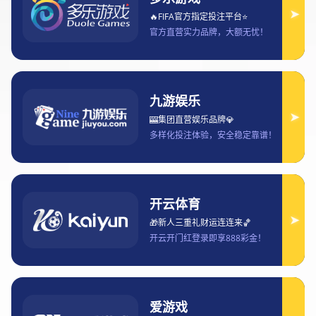
2026-05-14 05:52:24
212
文章摘要： 中国足球的未来发展，既充满希望也
面临巨大的挑战。随着国家足球改革的推进，国
内足球环境逐渐改善，但要在国际舞台上脱颖而
出，还需要突破多个瓶颈。本篇文章将深入分析
中国足球未来发展的路径以及面临的挑战，特别
是从四个方面进行详细阐述：一是青训体系的建
设和人才培养，二是联赛体制和俱乐部发展的改
革，三是政策支持与政府的作用，四是文化氛围
与民众支持的提升。每个方面将分别探讨现状与
未来的可能发展方向，以期为中国足球的长远发
展提供有价值的思考。本文的重点不仅在于分析
当前的问题，更在于提出切实可行的解决方案，
助力中国足球走向更加光明的未来。
1、青训体系的建设和人才培养