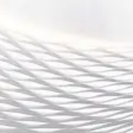
然而，政策的支持不仅仅是资金投入，更应关注
政策的长期性和稳定性。足球改革是一个系统工
程，单靠短期的政策变动难以实现实质性突破。
为了保证足球产业的可持续发展，政府应当制定
更加长远的规划，并确保政策的连续性。同时，
要根据足球发展的实际情况，适时调整政策内
容，确保足球产业的健康发展。