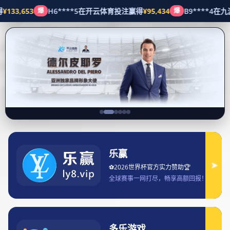
产品展示
Home
新浪体育深度解析中国足球未来发展路线及挑战
新浪体育深度解析中国足球未来发展
路线及挑战