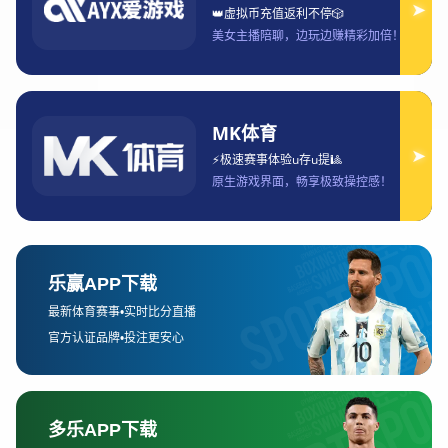
通过数据分析实现个性化健身方案，通过线上线
下结合拓展体育服务，以及通过社区互动与赛事
激励增强参与感。在这四个维度下，小鸟体育不
仅为用户提供高效、科学的健身方法，还通过创
新科技手段让体育变得更具趣味性与互动性，满
足不同群体的健身需求，形成全民健身的良性循
环。通过对智能体育体验平台的深入分析，可以
发现科技赋能不仅改善了传统体育的模式，也为
未来全民健身的发展提供了可持续的路径和创新
方向。
1、智能设备提升运动体验
智能设备是小鸟体育与创新科技合作的核心之
一。通过引入智能跑步机、智能健身器材以及可
穿戴设备，用户能够实时监测自身运动状态，包
括心率、卡路里消耗、步频等关键数据。这些数
据的即时反馈让运动者能够更科学地调整训练强