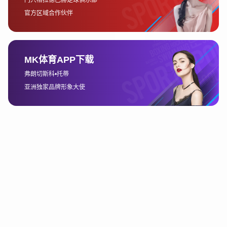
生成科学的训练计划，帮助用户在最短时间内达
到理想的健身效果。
数据分析不仅关注运动效果，还能提供运动安全
建议。例如，针对初学者或有特殊健康状况的人
群，平台会根据心率变化、肌肉疲劳度等指标，
智能调整运动强度和时间，从而降低运动损伤风
险。
此外，平台还能通过长期数据追踪，评估用户的
进步与运动效果。用户可以直观地看到体重变
化、肌肉增长以及耐力提升等情况，这种可视化
的反馈增强了用户的成就感和持续锻炼的动力。
3、线上线下结合拓展服务
小鸟体育不仅依托智能平台，还将线上服务与线
下实体场景结合，打造全方位的健身体验。线上
平台提供课程预约、训练计划定制、虚拟互动等