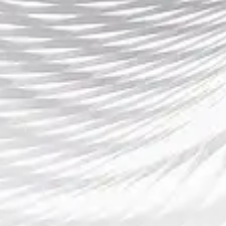
身的影响力。随着皇家马德里这样的顶级球队参
与，世俱杯的全球关注度进一步提升，为其他地
区球队提供了更高的平台和激励。这一届世俱杯
不仅是对冠军球队的认可，也为全球足球文化的
交流与融合提供了契机。
总结：
通过对2023年世俱杯的详细分析，可以看出，赛
事的激烈程度、各支球队的表现、关键时刻的转
折以及最终冠军的意义，都为这届世俱杯赋予了
极大的魅力。皇家马德里的胜利是对其长期积累
的实力和优异表现的认可，同时也体现了欧洲足
球的强大竞争力。
尽管皇家马德里最终问鼎，但其他地区的球队也
表现出了不容忽视的战斗力，尤其是南美和非洲
球队，在面对世界强队时展现了顽强的拼搏精