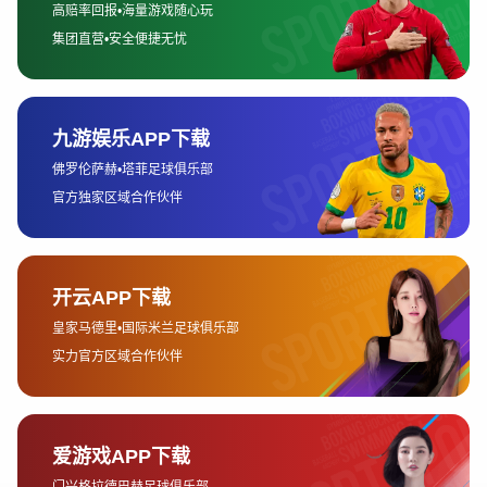
竞争让世俱杯成为全球球迷关注的焦点。在如此
激烈的比赛中，冠军的诞生显得尤为珍贵。
2、球队的表现分析
2023年世俱杯中，各支球队的表现都各具特色，
展现了不同地区足球风格的独特魅力。作为欧冠
冠军，皇家马德里无疑是最被看好的夺冠球队，
他们凭借着强大的整体实力和个人球员的闪光表
现，一路走到了决赛。皇家马德里的防守稳固，
进攻端则凭借着本泽马、维尼修斯等球员的个人
能力，成为了对手的巨大威胁。
然而，南美的弗拉门戈展现了他们不容忽视的战
斗力。尽管在决赛中败给了皇家马德里，但他们
在比赛中的表现仍然非常抢眼。弗拉门戈依靠强
悍的反击和前场的高压逼抢，多次制造了对皇家
马德里的威胁，尤其是在上半场，他们一度让皇