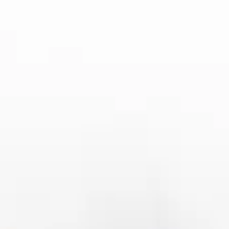
心。梅西在决赛中的表现堪称传奇，他不仅打入
了关键进球，还带领阿根廷在点球大战中最终战
胜法国，完成了自己的世界杯梦想。
除了梅西，法国队的姆巴佩也是本届世界杯的另
一位关键人物。姆巴佩在决赛中的帽子戏法让所
有人都惊叹不已，凭借出色的个人能力和速度，
姆巴佩成为了法国队的进攻利器。最终，他以8个
进球荣膺金靴奖，成为本届世界杯的最佳射手。
除了梅西和姆巴佩，其他球员也在比赛中展现了
自己的非凡能力。例如，阿根廷队的阿尔瓦雷斯
在多个关键时刻为球队攻入进球，展现出了极强
的门前嗅觉。而在防守端，法国队的坎特和阿根
廷队的马丁内斯也都为球队的成功立下赫赫战
功。
4、世界杯的整体影响力