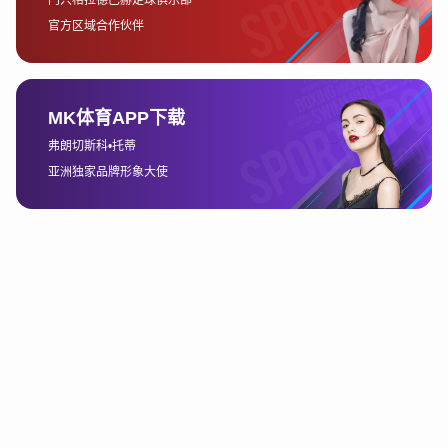
西和阿尔瓦雷斯的出色表现，最终以3-0大胜克罗
地亚，顺利晋级决赛。这场比赛中，梅西的表现
堪称完美，不仅贡献了多个助攻，还通过关键时
刻的表现为球队打入了宝贵的进球。
10博体育
此外，2022年世界杯的四分之一决赛中，日本与
克罗地亚的较量同样充满戏剧性。尽管日本队在
比赛中一度领先，但最终克罗地亚队凭借冷静的
点球大战赢得了比赛。日本队的顽强表现让他们
赢得了球迷的尊敬，而克罗地亚队则再一次证明
了他们在大赛中的稳定性。
3、关键球员的精彩表现
在2022年世界杯的舞台上，不乏表现出色的球
员，其中梅西无疑是最受瞩目的球员之一。他不
仅在进攻端屡次上演精彩进球，还通过全面的比
赛视野和精妙的传球，成为阿根廷队的绝对核