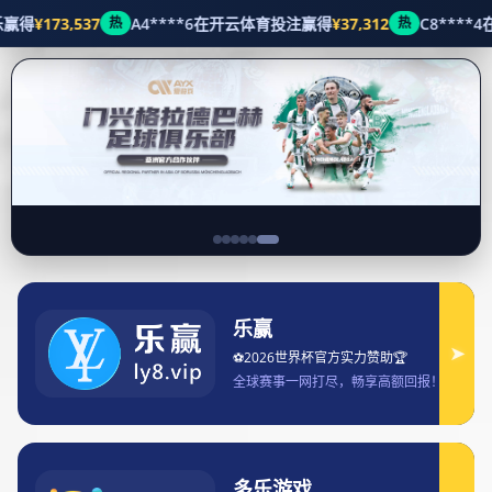
产品展示
Home
2022世界杯精彩赛事全程直播汇总最全比分数据与精彩瞬间回顾