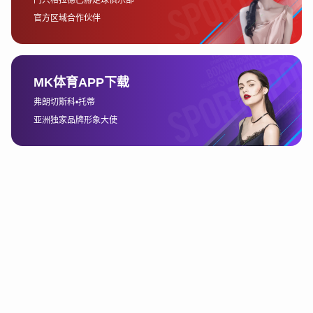
发展。米兰体育中心无疑是这场竞争的核心舞
台，它见证了无数经典赛事，并且成为了全球球
迷心中的“圣地”。
其次，米兰体育中心的地理位置和历史积淀使其
成为了意甲联赛文化的重要象征。从这里发出的
足球精神和文化影响力，远超意大利本土。无论
是欧冠比赛还是国际友谊赛，米兰体育中心的赛
事都成为全球媒体的焦点。这种国际化影响力帮
助意甲联赛吸引了更多的海外观众、赞助商以及
合作伙伴，从而进一步推动了意甲联赛的商业化
进程。
此外，米兰体育中心的举办赛事不仅限于国内联
赛，它还承办了多场国际赛事和世界杯、欧洲杯
等重要赛事。通过这些国际平台，米兰体育中心
为意甲联赛提供了展示自己实力的舞台，也让全
世界的球迷更加了解和喜爱意甲足球。这种赛事