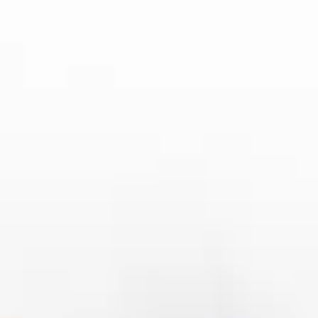
层级的提升，也帮助意甲在全球足球格局中的位
置不断上升。
3、米兰体育中心的现代化建设与设施
随着科技的发展与观众需求的不断提升，米兰体
育中心也经历了多次现代化改建。近年来，米兰
体育中心在设施上进行了全面升级，不仅提升了
场馆的舒适度和安全性，还加强了多功能性，使
其成为了一个综合性的体育、文化和商业中心。
例如，米兰体育中心的座位数量、场馆布局、观
赛体验等方面都进行了创新优化。为了迎合现代
足球赛事的需求，场馆内引入了更加先进的视听
技术，高清屏幕、即时回放技术等设施已经成为
了标准配置。而为了确保每一场比赛的顺利举
行，体育中心还大力投资了场地的草坪和基础设
施，确保场地能够承受不同天气条件下的考验。