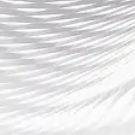
入更多的高科技元素，如虚拟现实（VR）技术、
智能场馆管理系统等，进一步提升观众的互动体
验和赛事直播质量。此外，米兰体育中心还将加
强与国际足球联赛、俱乐部的合作，争取承办更
多国际级别的赛事，提升其全球知名度。
从商业角度来看，米兰体育中心的未来发展将更
加注重多元化的收入模式，除了传统的票务和赞
助收入外，还将更加重视品牌合作、媒体版权以
及数字化产品的开发。例如，推出米兰体育中心
的数字产品，如虚拟看球体验、球迷社交平台
等，将极大地提升其商业价值。随着全球化和科
技的融合，米兰体育中心未来有望成为全球足球
文化的传播中心。
总结：
10博体育平台