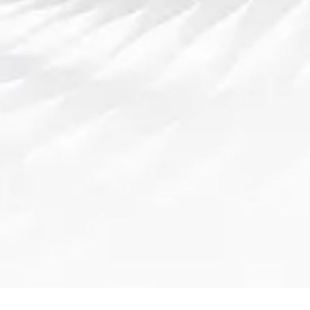
米兰体育中心作为意甲足球的核心象征，承载着
意大利足球的辉煌历史，并在推动意甲联赛的全
球化发展中发挥着重要作用。从历史背景的积淀
到现代化设施的提升，再到未来发展趋势的展
望，米兰体育中心不仅是一个体育场，它更是意
甲足球文化的发源地和传播中心。
随着全球足球市场的发展，米兰体育中心将继续
发挥其巨大的潜力，成为全球足球爱好者的聚集
地。无论是比赛的精彩，还是周边设施的现代化
建设，米兰体育中心都为全球足球发展注入了强
大的动力。未来，随着科技的不断创新和全球足
球格局的变化，米兰体育中心将在推动意甲足球
乃至全球足球文化中扮演越来越重要的角色。