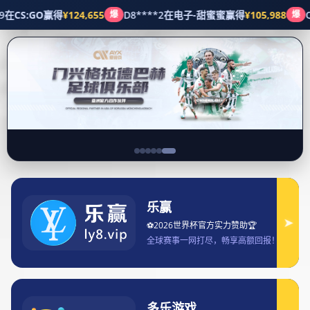
公司动态
Home
米兰体育中心：解密意甲足球的背后力量与未来发展趋势
米兰体育中心：解密意甲足球的背后
力量与未来发展趋势