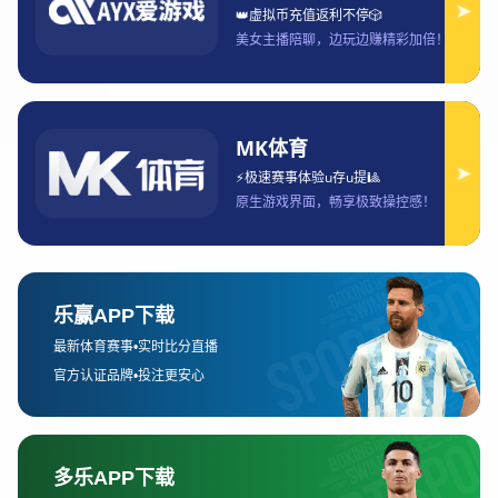
着意大利足球的崛起，米兰也逐渐成为了世界足
球的重要城市之一。米兰不仅有着悠久的足球传
统，同时也在体育基础设施建设方面走在了时代
前沿。作为意甲联赛的核心，米兰体育中心承载
着意大利足球的历史与未来。
自从米兰成为意甲强队以来，米兰体育中心在城
市发展的过程中起到了重要的推动作用。米兰的
两大足球豪门——AC米兰和国际米兰的主场分别
坐落于这座城市的心脏地带。体育中心的建立不
仅为球迷提供了聚集和观赛的场所，更成为了整
个足球产业链的核心所在。在早期，米兰体育中
心主要承办了本地比赛和国内赛事，而随着国际
比赛的增多，其影响力逐步扩展到全球。
到了21世纪，米兰体育中心经历了几次重要的改
建和升级，尤其是2000年代初期，米兰市政府与