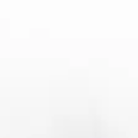
007体育不仅是信息传递的平台，更是一个互动
交流社区。用户可以在赛事讨论区分享观点、发
表评论，与全球体育爱好者进行实时互动。这种
多维交流方式，让体育资讯不再是单向传播，而
是形成了知识与情感的双向交流场景。
平台还设置了专家问答和实时评论功能，用户可
以针对赛事热点问题提出疑问，获得专业人士的
解答。通过这种形式，用户不仅获取资讯，更能
够提升对赛事的理解和分析能力。
社区互动不仅局限于文字交流，007体育还支持
图片、视频及投票互动。用户可以上传比赛精彩
瞬间、参与投票评选最佳球员或赛况预测，从而
增强参与感和趣味性，让体育资讯的获取过程变
得更加生动丰富。