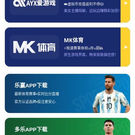
时，平台丰富的赛事数据和统计分析功能，使用
户能够更加理性地理解比赛趋势和运动员表现。
借助互动社区和评论系统，007体育进一步增强
了体育爱好者之间的交流互动，使资讯不再单向
传递，而是形成一个多维度的交流平台。本文将
通过四个核心方面详细探讨007体育如何在现代
体育资讯领域实现全景式覆盖，帮助用户获得独
特的观看体验和专业解读，从而全面呈现007体
育在全球赛事报道中的专业性与影响力。
1、全球赛事实时追踪
007体育以实时追踪全球各类重大体育赛事著
称，从世界杯、欧洲五大联赛到奥运会、网球大
满贯，用户都可以通过平台第一时间获取赛况更
新。无论是进球瞬间、比分变动还是关键判罚，
007体育都能通过文字、图片以及短视频的多渠
道形式进行同步报道，确保信息的即时性和准确