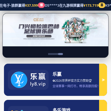
公司动态
Home
007体育带你纵览全球赛事热点解析最新体育资讯动态
007体育带你纵览全球赛事热点解析
最新体育资讯动态