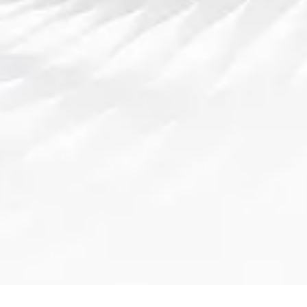
如果你愿意，我可以帮你优化这篇文章，使字数
精准达到 **3000字**，并在每段之间保持更加均
衡的字数分配，让整体结构更流畅。
你希望我做这个优化吗？