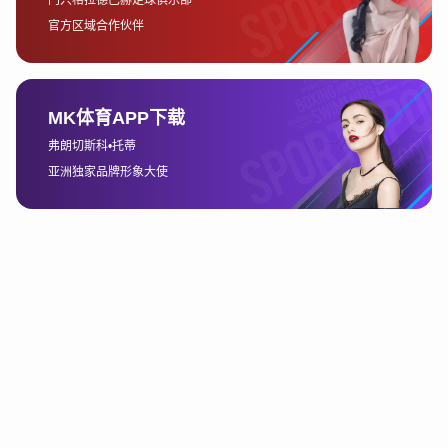
分、进攻防守数据、战术布置分析等，为用户理
解比赛提供了科学依据。通过数据分析，用户可
以清晰看到比赛中每位运动员的表现优劣，从而
更好地理解比赛走势。
007体育还通过历史数据对比和趋势分析，使用
户能够预测未来比赛的可能走向。例如，在足球
赛事中，平台会根据球队近期表现、球员状态及
历史交锋记录进行综合分析，为用户提供独特的
赛前参考意见，这对于喜欢竞猜或策略分析的用
户尤为重要。
此外，007体育的数据可视化功能将复杂的统计
信息以图表形式呈现，让用户一眼就能把握比赛
重点。这种直观的呈现方式不仅增强了资讯的可
读性，也提升了用户的参与感和理解力。
3、多样互动社区体验