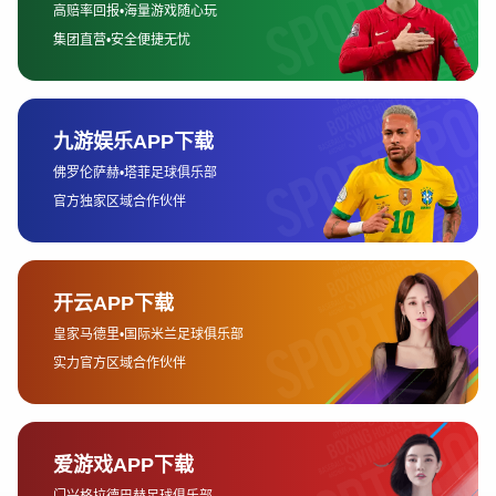
响力的扩展，使得电竞大赛成为了全球瞩目的年
度盛事。
此外，电竞大赛也吸引了越来越多的全球品牌和
赞助商的青睐。2025年，许多国际知名品牌不仅
仅在赛事期间投放广告，还与电竞战队合作，推
出限量版商品或参与赛事赞助。品牌的参与为电
竞赛事带来了更强的商业化动力，同时也为赛事
提供了更加丰富的内容和互动体验。
2、参赛选手的实力与特点
2025年全球电竞大赛的选手们无论是在技术水平
还是心理素质上，都达到了一个全新的高度。各
个战队的选手不仅仅是游戏中的高手，他们通常
经过长期的训练和战略研究，拥有非常强的战术
执行能力。在比赛中，选手们需要不断调整自己
的战术，应对对手的变化，保持高度的专注力。