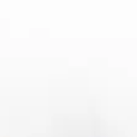
心理素质成为了选手们的必备素质，许多顶级战
队会聘请心理教练来帮助选手们在比赛中保持冷
静。
3、赛事奖金与商业化模式
2025年全球电竞大赛的奖金已经突破了数千万美
元的大关，成为全球体育赛事中最为丰厚的奖金
池之一。巨额奖金不仅吸引了世界各地的电竞选
手加入，也推动了电竞行业的商业化进程。电竞
赛事的奖金往往来自于多个渠道，包括赛事主办
方的投资、赞助商的赞助、观众的捐赠以及商品
销售等。这些资金不仅为选手们提供了更大的获
胜激励，也为赛事的进一步发展提供了强有力的
支持。
电竞赛事的商业化模式在近年来不断创新，从早
期的单一直播平台，到现在的多元化收入来源。
除了广告和赞助商的投入，电竞赛事还通过与品