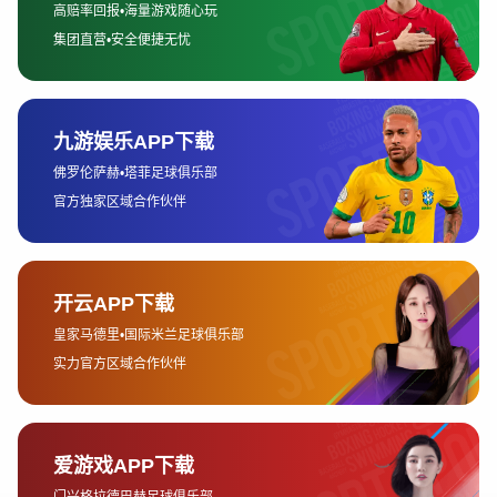
3、主教练风格
球队A的主教练是一位擅长灵活调度和变阵的教
练，他善于根据比赛情况做出及时的调整和战术
转换，使球队更具变化。
球队B的主教练注重战术的稳定性和执行力，更倾
向于坚守老道的战术打法，同时注重防守和反击
的配合，使球队更具强硬性。
球队C的主教练则注重球队整体的合作和默契，他
擅长调动球员间的化学反应，使球队在比赛中形
成更紧密的合作体系。
10博体育注册
4、赛季表现
球队A在整个赛季中保持着较为稳定的表现，连胜
积分一直位列联赛榜首，攻防表现均衡出色，是