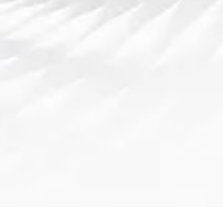
10博体育（10Bet Sports）是亚洲领先的在线体育娱乐
平台，专注于为用户提供丰富的体育赛事投注服务、全
方位的电子竞技体验及真人娱乐场。平台提供多种语言
和多元化的支付方式，确保全球玩家都能享受无缝、专
业的娱乐服务。作为全球合法认证的博彩平台，10博体
育致力于为用户提供公平、安全且透明的娱乐体验，深
受玩家喜爱！