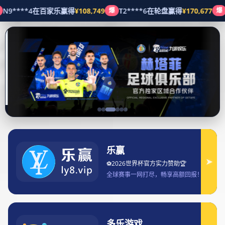
公司动态
Home
2021赛季西甲夺冠之战，最终胜利注定属于谁？
2021赛季西甲夺冠之战，最终胜利注
定属于谁？