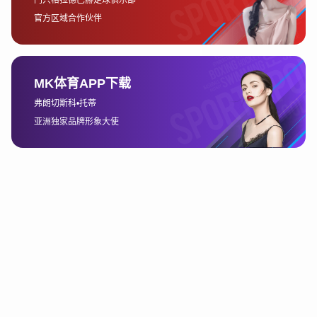
高清直播不仅仅是画质上的提升，还包括了流畅
度的优化。稳定的流媒体技术让赛事直播没有卡
顿，保证了观众能在比赛进行的每一刻都保持清
晰的画面和顺畅的观看体验。平台还会根据网络
带宽自动调整直播画质，确保用户无论是在高速
网络下，还是在相对较慢的网络环境中，都能够
获得最佳的观看体验。
此外，除了单纯的直播，很多平台还提供了多角
度观看和互动式体验。球迷可以通过切换不同的
摄像头视角，选择最佳的观看角度，这对一些需
要细节观察的比赛，如篮球或网球等，尤为重
要。通过这种多角度、多视野的方式，球迷能够
更全面地了解赛事进程，提升赛事观赏的沉浸
感。
3、实时比分与数据同步更新
体育赛事的魅力不仅仅在于现场的比赛画面，更