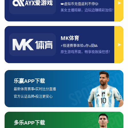
1、精彩赛事一网打尽
现代的体育赛事观看平台，不仅提供单一的赛事
直播，而是囊括了全球范围内的各类精彩赛事。
从顶级联赛到地方级赛事、从传统体育到新兴的
电子竞技，用户都可以通过一个平台获得全面的
赛事信息。平台一般会整合多种赛事资源，确保
用户能够第一时间看到自己喜欢的比赛，无论是
在国内还是国际上，全球范围内的热门赛事都能
够轻松实现全程跟踪。
一网打尽的优势还体现在赛事分类的精准度上。
无论是足球、篮球、网球、冰球，还是赛车、羽
毛球等其他项目，平台都会根据用户需求提供详
细的赛事分区。球迷可以通过筛选功能快速找到
感兴趣的比赛，并进行观看。与此同时，平台还
会提供赛事的详细时间安排，确保球迷不错过任
何一场精彩比赛。