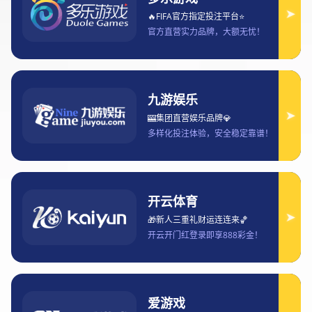
精彩赛事一网打尽，畅享高清看球直
播，实时比分与数据同步更新
2025-08-26 17:43:23
365
随着互联网技术的飞速发展，体育赛事的观看体
验已经不再局限于传统的电视直播。如今，球迷
们可以通过多种平台随时随地畅享精彩的赛事，
实时更新的比分和数据也让比赛的互动性和观赏
性更上一层楼。本篇文章将从“精彩赛事一网打
尽”、“畅享高清看球直播”、“实时比分与数据同步
更新”等三个方面，全面阐述如何通过现代技术手
段，提升观看体育赛事的体验。无论是足球、篮
球还是其他体育项目，现代科技都为球迷带来了
更丰富、更便捷的赛事观赏方式。本文将详细探
讨这四个方面的内容，从赛事信息的获取，到直
播画面的质量，再到数据同步的精准度，最后总
结这些因素如何为球迷打造极致的观看体验。