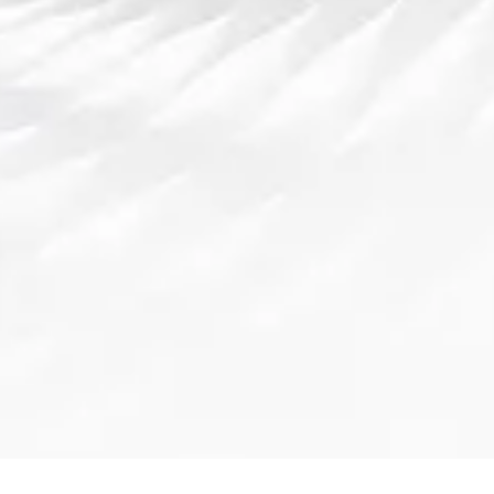
未来，随着技术的不断发展，体育赛事的观看体
验还将不断创新和进化。无论是赛事的互动性、
数据分析的精确性，还是智能推荐的智能化，都
会为球迷带来更加丰富、更加个性化的观赛体
验。体育赛事不仅是娱乐，更是一种现代生活方
式的体现，借助科技的力量，观众将能更好地享
受每一场精彩的比赛。
发表评论
Name
*