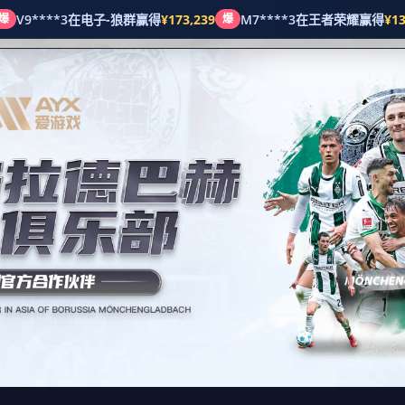
n@qq.com
知道10博体育
产品
公司动态
Home
今日赛事精彩纷呈 各队实力碰撞 谁能脱颖而出成焦