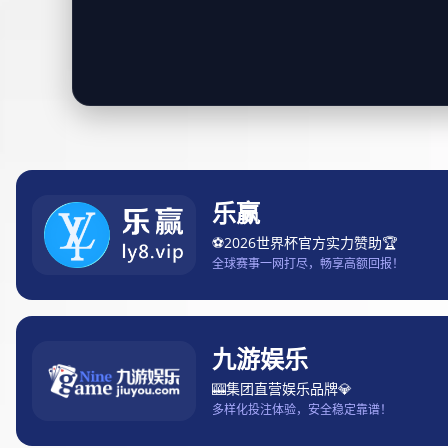
今日赛事精彩纷呈 各队实力碰撞
2025-08-24 19:24:17
374
今天的赛事无疑是一场各队实力的精彩碰
暇接。各支球队在赛场上的表现，无论是
在这些激烈对决中，谁能脱颖而出，最终
从四个方面详细探讨今日赛事的精彩之处
争激烈的局面中脱颖而出，成为焦点。
1、赛事整体竞争格局分析
今日的赛事可谓群雄逐鹿，竞争格局激烈
的强队还是中游的队伍，都渴望通过胜利
的球队，今天的比赛无疑是他们的“救赎之
势，而对于一些争冠热门来说，稳定发挥
从赛事的整体布局来看，强队与弱队的对
样充满悬念，充满了斗志与拼劲。这些球